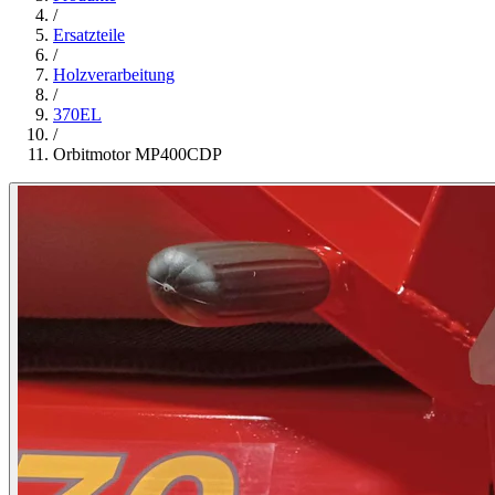
/
Ersatzteile
/
Holzverarbeitung
/
370EL
/
Orbitmotor MP400CDP