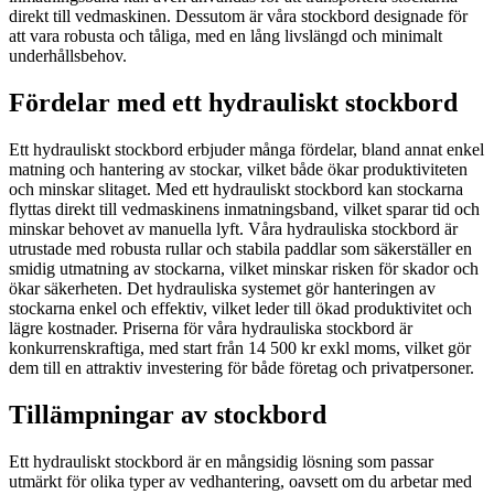
direkt till vedmaskinen. Dessutom är våra stockbord designade för
att vara robusta och tåliga, med en lång livslängd och minimalt
underhållsbehov.
Fördelar med ett hydrauliskt stockbord
Ett hydrauliskt stockbord erbjuder många fördelar, bland annat enkel
matning och hantering av stockar, vilket både ökar produktiviteten
och minskar slitaget. Med ett hydrauliskt stockbord kan stockarna
flyttas direkt till vedmaskinens inmatningsband, vilket sparar tid och
minskar behovet av manuella lyft. Våra hydrauliska stockbord är
utrustade med robusta rullar och stabila paddlar som säkerställer en
smidig utmatning av stockarna, vilket minskar risken för skador och
ökar säkerheten. Det hydrauliska systemet gör hanteringen av
stockarna enkel och effektiv, vilket leder till ökad produktivitet och
lägre kostnader. Priserna för våra hydrauliska stockbord är
konkurrenskraftiga, med start från 14 500 kr exkl moms, vilket gör
dem till en attraktiv investering för både företag och privatpersoner.
Tillämpningar av stockbord
Ett hydrauliskt stockbord är en mångsidig lösning som passar
utmärkt för olika typer av vedhantering, oavsett om du arbetar med