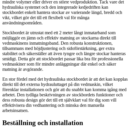
mindre volymer eller driver en större vedproduktion. Tack vare det
hydrauliska systemet och den integrerade kedjedriften kan
stockbordet enkelt hantera stockar av varierande längd, bredd och
vikt, vilket gör det till ett flexibelt val för många
användningsområden.
Stockbordet är utrustat med ett 2 meter långt inmatarband som
möjliggör en jämn och effektiv matning av stockarna direkt till
vedmaskinens inmatningsband. Den robusta konstruktionen,
tillsammans med höjdjustering och sidoförstärkning, ger extra
stabilitet och säkerställer att även tyngre och längre stockar hanteras
smidigt. Detta gör att stockbordet passar lika bra för professionella
vedmaskiner som för mindre anläggningar där enkel och säker
matning är avgörande.
En stor fördel med det hydrauliska stockbordet är att det kan kopplas
direkt till det externa hydrauluttaget på din vedmaskin, vilket
förenklar installationen och gör att du snabbt kan komma igång med
arbetet. Den tydliga beskrivningen av stockbordets funktioner och
dess robusta design gör det till ett självklart val för dig som vill
effektivisera din vedhantering och minska den manuella
arbetsinsatsen.
Beställning och installation