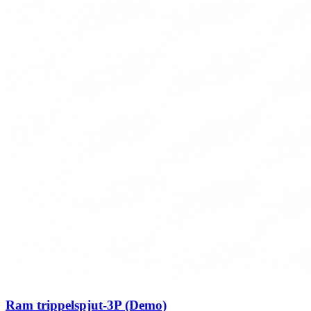
Ram trippelspjut-3P (Demo)