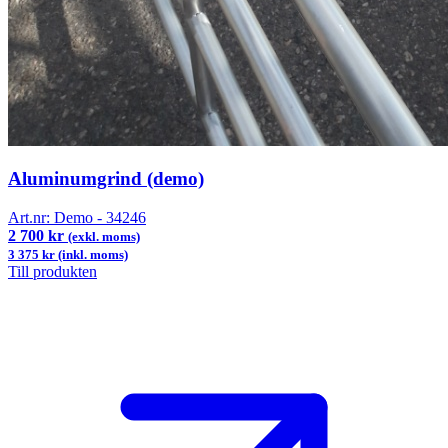
Aluminumgrind (demo)
Art.nr:
Demo - 34246
2 700 kr
(exkl. moms)
3 375 kr (inkl. moms)
Till produkten