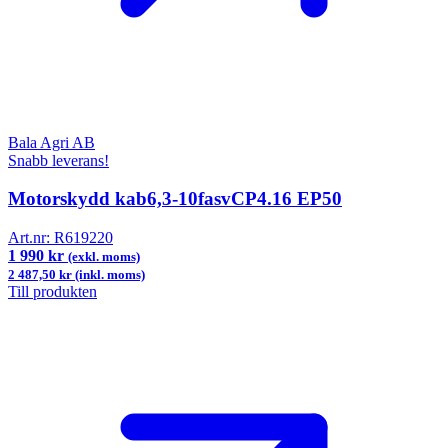
Bala Agri AB
Snabb leverans!
Motorskydd kab6,3-10fasvCP4.16 EP50
Art.nr:
R619220
1 990 kr
(exkl. moms)
2 487,50 kr (inkl. moms)
Till produkten