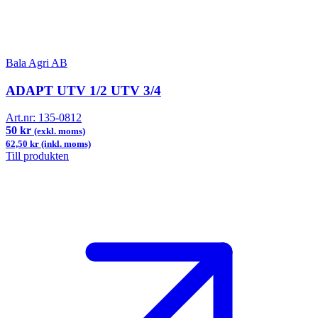
Bala Agri AB
ADAPT UTV 1/2 UTV 3/4
Art.nr:
135-0812
50 kr
(exkl. moms)
62,50 kr (inkl. moms)
Till produkten