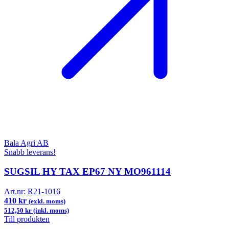
Bala Agri AB
Snabb leverans!
SUGSIL HY TAX EP67 NY MO961114
Art.nr:
R21-1016
410 kr
(exkl. moms)
512,50 kr (inkl. moms)
Till produkten