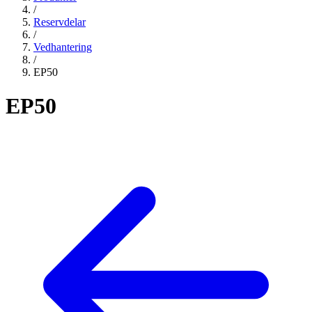
/
Reservdelar
/
Vedhantering
/
EP50
EP50