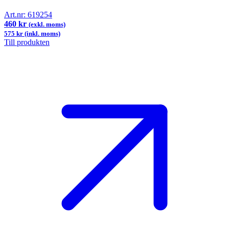
Art.nr:
619254
460 kr
(exkl. moms)
575 kr (inkl. moms)
Till produkten