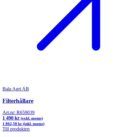
Bala Agri AB
Filterhållare
Art.nr:
R659039
1 490 kr
(exkl. moms)
1 862,50 kr (inkl. moms)
Till produkten