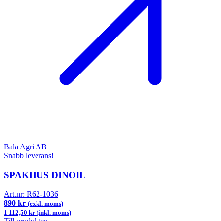
Bala Agri AB
Snabb leverans!
SPAKHUS DINOIL
Art.nr:
R62-1036
890 kr
(exkl. moms)
1 112,50 kr (inkl. moms)
Till produkten