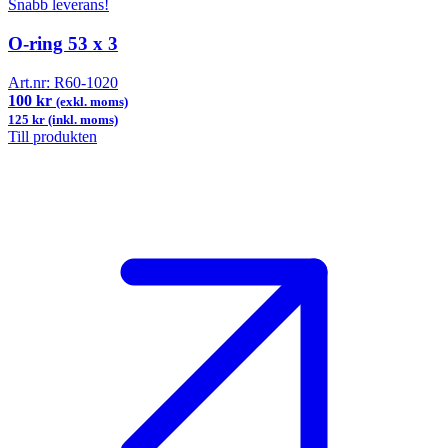
Snabb leverans!
O-ring 53 x 3
Art.nr:
R60-1020
100 kr
(exkl. moms)
125 kr (inkl. moms)
Till produkten