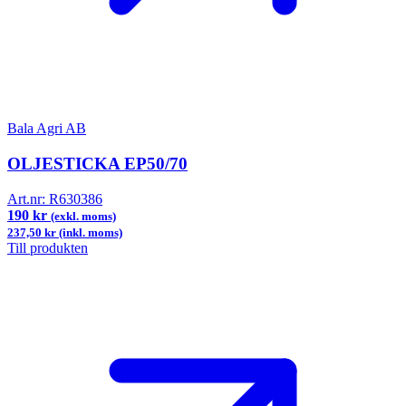
Bala Agri AB
OLJESTICKA EP50/70
Art.nr:
R630386
190 kr
(exkl. moms)
237,50 kr (inkl. moms)
Till produkten