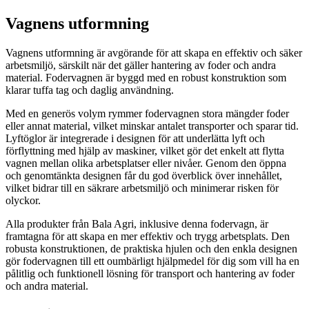
Vagnens utformning
Vagnens utformning är avgörande för att skapa en effektiv och säker
arbetsmiljö, särskilt när det gäller hantering av foder och andra
material. Fodervagnen är byggd med en robust konstruktion som
klarar tuffa tag och daglig användning.
Med en generös volym rymmer fodervagnen stora mängder foder
eller annat material, vilket minskar antalet transporter och sparar tid.
Lyftöglor är integrerade i designen för att underlätta lyft och
förflyttning med hjälp av maskiner, vilket gör det enkelt att flytta
vagnen mellan olika arbetsplatser eller nivåer. Genom den öppna
och genomtänkta designen får du god överblick över innehållet,
vilket bidrar till en säkrare arbetsmiljö och minimerar risken för
olyckor.
Alla produkter från Bala Agri, inklusive denna fodervagn, är
framtagna för att skapa en mer effektiv och trygg arbetsplats. Den
robusta konstruktionen, de praktiska hjulen och den enkla designen
gör fodervagnen till ett oumbärligt hjälpmedel för dig som vill ha en
pålitlig och funktionell lösning för transport och hantering av foder
och andra material.