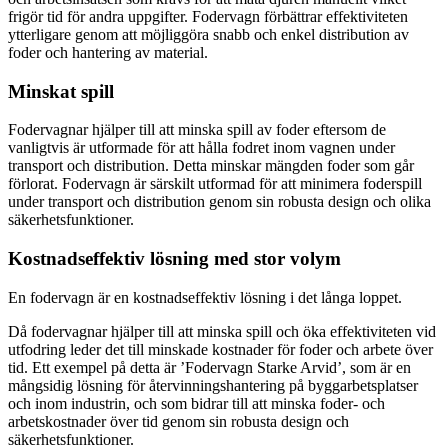
frigör tid för andra uppgifter. Fodervagn förbättrar effektiviteten
ytterligare genom att möjliggöra snabb och enkel distribution av
foder och hantering av material.
Minskat spill
Fodervagnar hjälper till att minska spill av foder eftersom de
vanligtvis är utformade för att hålla fodret inom vagnen under
transport och distribution. Detta minskar mängden foder som går
förlorat. Fodervagn är särskilt utformad för att minimera foderspill
under transport och distribution genom sin robusta design och olika
säkerhetsfunktioner.
Kostnadseffektiv lösning med stor volym
En fodervagn är en kostnadseffektiv lösning i det långa loppet.
Då fodervagnar hjälper till att minska spill och öka effektiviteten vid
utfodring leder det till minskade kostnader för foder och arbete över
tid. Ett exempel på detta är ’Fodervagn Starke Arvid’, som är en
mångsidig lösning för återvinningshantering på byggarbetsplatser
och inom industrin, och som bidrar till att minska foder- och
arbetskostnader över tid genom sin robusta design och
säkerhetsfunktioner.