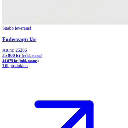
Snabb leverans!
Fodervagn får
Art.nr:
25286
35 900 kr
(exkl. moms)
44 875 kr (inkl. moms)
Till produkten