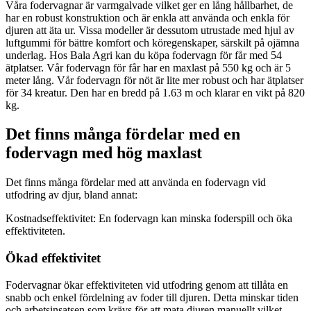
Våra fodervagnar är varmgalvade vilket ger en lång hållbarhet, de
har en robust konstruktion och är enkla att använda och enkla för
djuren att äta ur. Vissa modeller är dessutom utrustade med hjul av
luftgummi för bättre komfort och köregenskaper, särskilt på ojämna
underlag. Hos Bala Agri kan du köpa fodervagn för får med 54
ätplatser. Vår fodervagn för får har en maxlast på 550 kg och är 5
meter lång. Vår fodervagn för nöt är lite mer robust och har ätplatser
för 34 kreatur. Den har en bredd på 1.63 m och klarar en vikt på 820
kg.
Det finns många fördelar med en
fodervagn med hög maxlast
Det finns många fördelar med att använda en fodervagn vid
utfodring av djur, bland annat:
Kostnadseffektivitet: En fodervagn kan minska foderspill och öka
effektiviteten.
Ökad effektivitet
Fodervagnar ökar effektiviteten vid utfodring genom att tillåta en
snabb och enkel fördelning av foder till djuren. Detta minskar tiden
och arbetsinsatsen som krävs för att mata djuren manuellt vilket