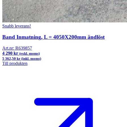
Snabb leverans!
Band Inmatning, L = 4050X200mm ändlöst
Art.nr:
R639857
4 290 kr
(exkl. moms)
5 362,50 kr (inkl. moms)
Till produkten