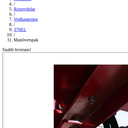
/
Reservdelar
/
Vedhantering
/
370EL
/
Manöverspak
Snabb leverans!