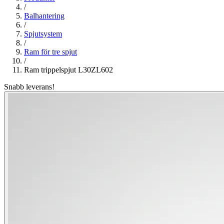
/
Balhantering
/
Spjutsystem
/
Ram för tre spjut
/
Ram trippelspjut L30ZL602
Snabb leverans!