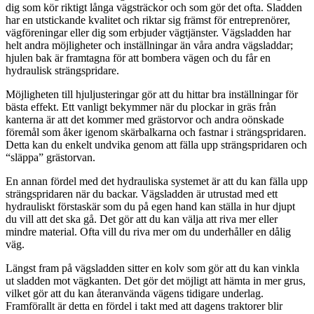
dig som kör riktigt långa vägsträckor och som gör det ofta. Sladden
har en utstickande kvalitet och riktar sig främst för entreprenörer,
vägföreningar eller dig som erbjuder vägtjänster. Vägsladden har
helt andra möjligheter och inställningar än våra andra vägsladdar;
hjulen bak är framtagna för att bombera vägen och du får en
hydraulisk strängspridare.
Möjligheten till hjuljusteringar gör att du hittar bra inställningar för
bästa effekt. Ett vanligt bekymmer när du plockar in gräs från
kanterna är att det kommer med grästorvor och andra oönskade
föremål som åker igenom skärbalkarna och fastnar i strängspridaren.
Detta kan du enkelt undvika genom att fälla upp strängspridaren och
“släppa” grästorvan.
En annan fördel med det hydrauliska systemet är att du kan fälla upp
strängspridaren när du backar. Vägsladden är utrustad med ett
hydrauliskt förstaskär som du på egen hand kan ställa in hur djupt
du vill att det ska gå. Det gör att du kan välja att riva mer eller
mindre material. Ofta vill du riva mer om du underhåller en dålig
väg.
Längst fram på vägsladden sitter en kolv som gör att du kan vinkla
ut sladden mot vägkanten. Det gör det möjligt att hämta in mer grus,
vilket gör att du kan återanvända vägens tidigare underlag.
Framförallt är detta en fördel i takt med att dagens traktorer blir