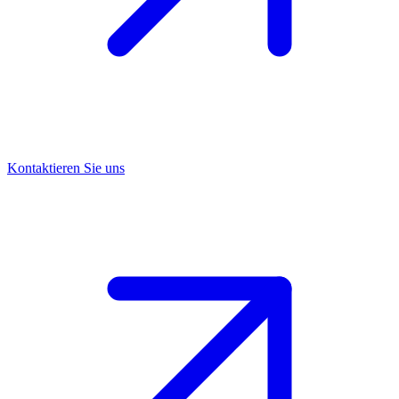
Offer feeders
Derzeit bieten wir ausgewählte feeders Offer , die so konzipiert sind,
dass sie viele Tiere gleichzeitig auf einfache und sichere Weise
füttern und Futterverschwendung minimieren.
Weiterlesen