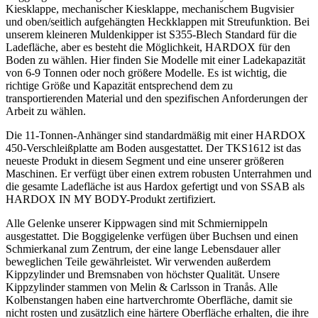
Kiesklappe, mechanischer Kiesklappe, mechanischem Bugvisier
und oben/seitlich aufgehängten Heckklappen mit Streufunktion. Bei
unserem kleineren Muldenkipper ist S355-Blech Standard für die
Ladefläche, aber es besteht die Möglichkeit, HARDOX für den
Boden zu wählen. Hier finden Sie Modelle mit einer Ladekapazität
von 6-9 Tonnen oder noch größere Modelle. Es ist wichtig, die
richtige Größe und Kapazität entsprechend dem zu
transportierenden Material und den spezifischen Anforderungen der
Arbeit zu wählen.
Die 11-Tonnen-Anhänger sind standardmäßig mit einer HARDOX
450-Verschleißplatte am Boden ausgestattet. Der TKS1612 ist das
neueste Produkt in diesem Segment und eine unserer größeren
Maschinen. Er verfügt über einen extrem robusten Unterrahmen und
die gesamte Ladefläche ist aus Hardox gefertigt und von SSAB als
HARDOX IN MY BODY-Produkt zertifiziert.
Alle Gelenke unserer Kippwagen sind mit Schmiernippeln
ausgestattet. Die Boggigelenke verfügen über Buchsen und einen
Schmierkanal zum Zentrum, der eine lange Lebensdauer aller
beweglichen Teile gewährleistet. Wir verwenden außerdem
Kippzylinder und Bremsnaben von höchster Qualität. Unsere
Kippzylinder stammen von Melin & Carlsson in Tranås. Alle
Kolbenstangen haben eine hartverchromte Oberfläche, damit sie
nicht rosten und zusätzlich eine härtere Oberfläche erhalten, die ihre