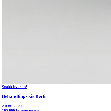
Snabb leverans!
Behandlingsbås Bertil
Art.nr:
25290
105 900 kr
(exkl. moms)