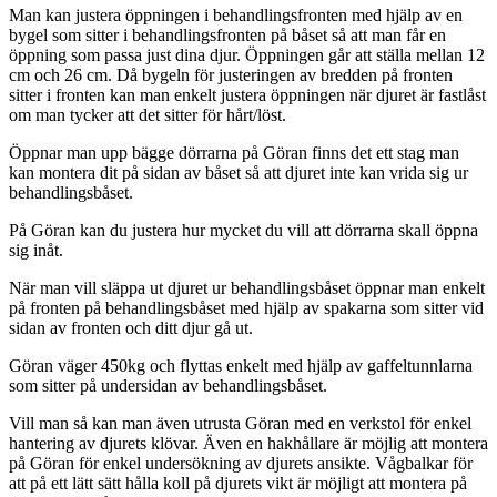
Man kan justera öppningen i behandlingsfronten med hjälp av en
bygel som sitter i behandlingsfronten på båset så att man får en
öppning som passa just dina djur. Öppningen går att ställa mellan 12
cm och 26 cm. Då bygeln för justeringen av bredden på fronten
sitter i fronten kan man enkelt justera öppningen när djuret är fastlåst
om man tycker att det sitter för hårt/löst.
Öppnar man upp bägge dörrarna på Göran finns det ett stag man
kan montera dit på sidan av båset så att djuret inte kan vrida sig ur
behandlingsbåset.
På Göran kan du justera hur mycket du vill att dörrarna skall öppna
sig inåt.
När man vill släppa ut djuret ur behandlingsbåset öppnar man enkelt
på fronten på behandlingsbåset med hjälp av spakarna som sitter vid
sidan av fronten och ditt djur gå ut.
Göran väger 450kg och flyttas enkelt med hjälp av gaffeltunnlarna
som sitter på undersidan av behandlingsbåset.
Vill man så kan man även utrusta Göran med en verkstol för enkel
hantering av djurets klövar. Även en hakhållare är möjlig att montera
på Göran för enkel undersökning av djurets ansikte. Vågbalkar för
att på ett lätt sätt hålla koll på djurets vikt är möjligt att montera på