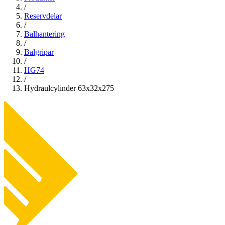
/
Reservdelar
/
Balhantering
/
Balgripar
/
HG74
/
Hydraulcylinder 63x32x275