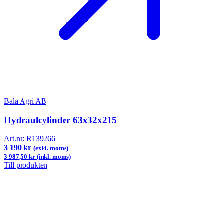
Bala Agri AB
Hydraulcylinder 63x32x215
Art.nr:
R139266
3 190 kr
(exkl. moms)
3 987,50 kr (inkl. moms)
Till produkten