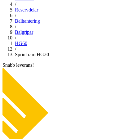
/
Reservdelar
/
Balhantering
/
Balgripar
/
HG60
/
Sprint ram HG20
Snabb leverans!