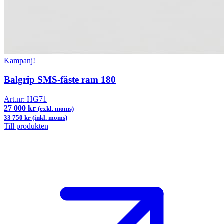
Kampanj!
Balgrip SMS-fäste ram 180
Art.nr:
HG71
27 000 kr
(exkl. moms)
33 750 kr (inkl. moms)
Till produkten