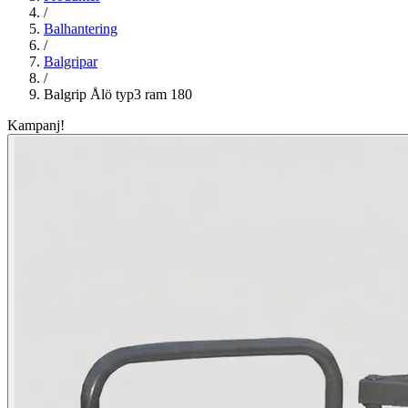
/
Balhantering
/
Balgripar
/
Balgrip Ålö typ3 ram 180
Kampanj!