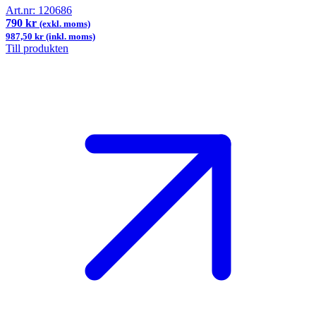
Art.nr:
120686
790 kr
(exkl. moms)
987,50 kr (inkl. moms)
Till produkten