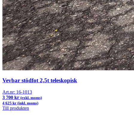
Vevbar stödfot 2,5t teleskopisk
Art.nr:
16-1013
3 700 kr
(exkl. moms)
4 625 kr (inkl. moms)
Till produkten