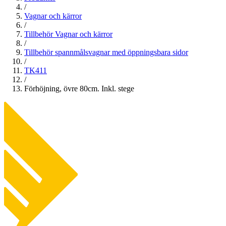
/
Vagnar och kärror
/
Tillbehör Vagnar och kärror
/
Tillbehör spannmålsvagnar med öppningsbara sidor
/
TK411
/
Förhöjning, övre 80cm. Inkl. stege