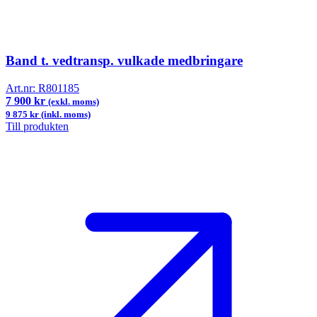
Band t. vedtransp. vulkade medbringare
Art.nr:
R801185
7 900 kr
(exkl. moms)
9 875 kr (inkl. moms)
Till produkten