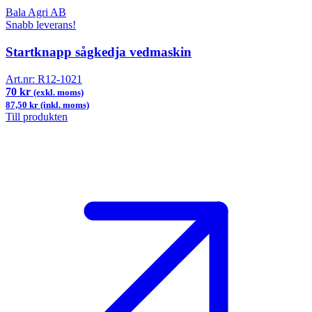
Bala Agri AB
Snabb leverans!
Startknapp sågkedja vedmaskin
Art.nr:
R12-1021
70 kr
(exkl. moms)
87,50 kr (inkl. moms)
Till produkten