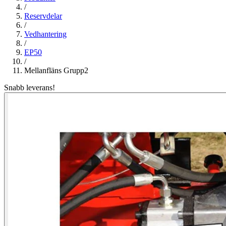
/
Reservdelar
/
Vedhantering
/
EP50
/
Mellanfläns Grupp2
Snabb leverans!