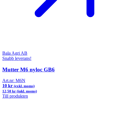
Bala Agri AB
Snabb leverans!
Mutter M6 nyloc GB6
Art.nr:
M6N
10 kr
(exkl. moms)
12,50 kr (inkl. moms)
Till produkten