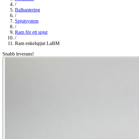
/
Balhantering
/
Spjutsystem
/
Ram för ett spjut
/
Ram enkelspjut LaBM
Snabb leverans!