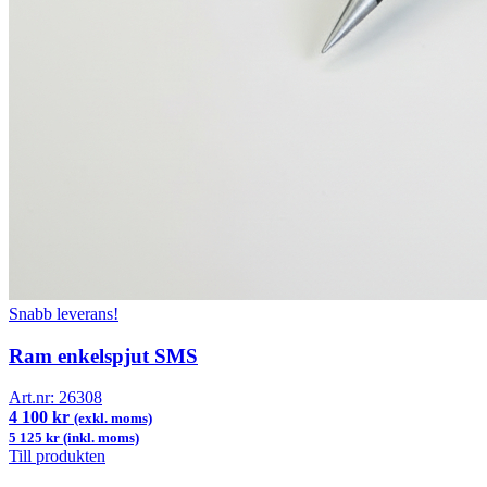
Snabb leverans!
Ram enkelspjut SMS
Art.nr:
26308
4 100 kr
(exkl. moms)
5 125 kr (inkl. moms)
Till produkten