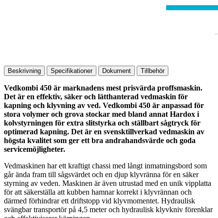
Beskrivning
Specifikationer
Dokument
Tillbehör
Vedkombi 450 är marknadens mest prisvärda proffsmaskin.
Det är en effektiv, säker och lätthanterad vedmaskin för
kapning och klyvning av ved. Vedkombi 450 är anpassad för
stora volymer och grova stockar med bland annat Hardox i
kolvstyrningen för extra slitstyrka och ställbart sågtryck för
optimerad kapning. Det är en svensktillverkad vedmaskin av
högsta kvalitet som ger ett bra andrahandsvärde och goda
servicemöjligheter.
Vedmaskinen har ett kraftigt chassi med långt inmatningsbord som
går ända fram till sågsvärdet och en djup klyvränna för en säker
styrning av veden. Maskinen är även utrustad med en unik vipplatta
för att säkerställa att kubben hamnar korrekt i klyvrännan och
därmed förhindrar ett driftstopp vid klyvmomentet. Hydraulisk
svängbar transportör på 4,5 meter och hydraulisk klyvkniv förenklar