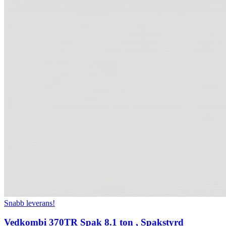
Snabb leverans!
Vedkombi 370TR Spak 8.1 ton , Spakstyrd