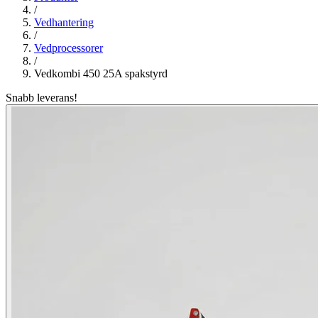
/
Vedhantering
/
Vedprocessorer
/
Vedkombi 450 25A spakstyrd
Snabb leverans!